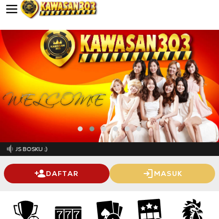
(
DAFTAR
MASUK