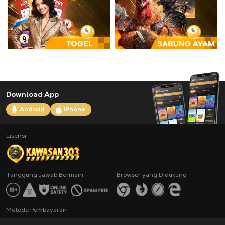
Download App
Android
iPhone
Lisensi
Tanggung Jawab Bermain
Browser yang Didukung
Metode Pembayaran